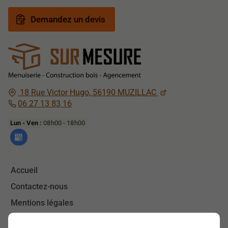
Demandez un devis
18 Rue Victor Hugo,
56190
MUZILLAC
06 27 13 83 16
Lun - Ven :
08h00 - 18h00
Accueil
Contactez-nous
Mentions légales
Plan du site