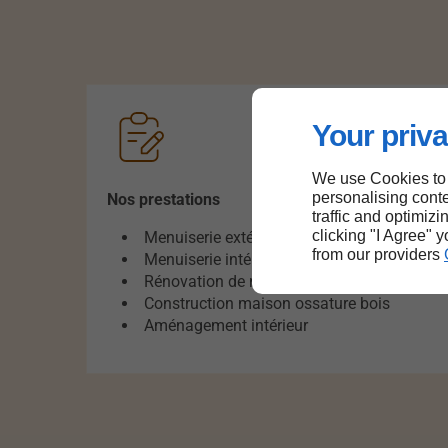
Your priva
We use Cookies to
personalising conte
Nos prestations
traffic and optimizi
clicking "I Agree" 
Menuiserie extérieure
from our providers
Menuiserie intérieure
Rénovation de menuiserie
Construction maison ossature bois
Aménagement intérieur