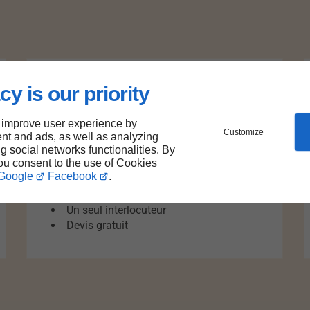
cy is our priority
 improve user experience by
Customize
nt and ads, as well as analyzing
Nos atouts
ng social networks functionalities. By
you consent to the use of Cookies
20 ans d'expérience
Google
Facebook
.
Réactivité
Travail soigné
Un seul interlocuteur
Devis gratuit