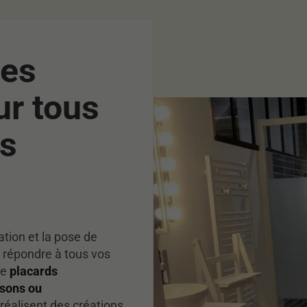
ies
ur tous
es
tion et la pose de
 répondre à tous vos
de
placards
isons ou
réalisent des créations