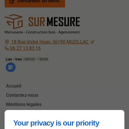
Demandez un devis
18 Rue Victor Hugo,
56190
MUZILLAC
06 27 13 83 16
Lun - Ven :
08h00 - 18h00
Accueil
Contactez-nous
Mentions légales
Plan du site
Your privacy is our priority